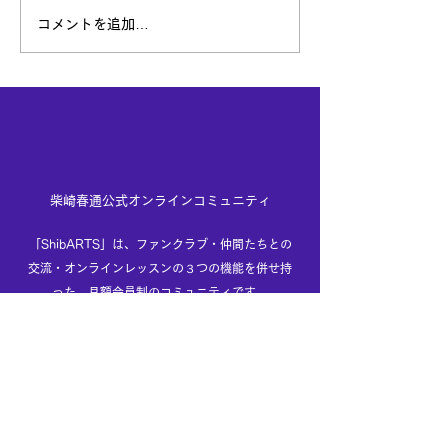
Tokyo Art Beatにインタ
1月16日からク
コメントを追加…
ビュー記事が掲載されま
特化した個展を
した
す
柴崎春通公式オンラインコミュニティ
「ShibARTS」は、ファンクラブ・仲間たちとの
交流・オンラインレッスンの３つの機能を併せ持
った、月額会員制のコミュニティです。
アートが好き、描くことが大好きな、世代や地域
を越えた仲間たちが「絵顔」で集う場所。
「ShibARTS」であなたとお会いできることを楽
しみにしております。
詳しくはこちら