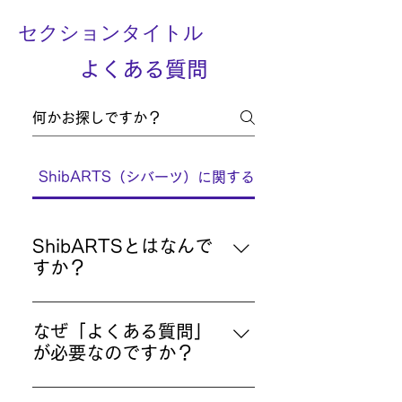
セクションタイトル
よくある質問
ShibARTS（シバーツ）に関するご質問
ShibARTSとはなんで
すか？
「ShibARTS」は、ファンクラ
ブ・仲間たちとの交流・オンライ
なぜ「よくある質問」
ンレッスンの３つの機能を併せ持
が必要なのですか？
った、柴崎春通が主催する月額会
「よくある質問」を追加すると、
員制のコミュニティです。 柴崎の