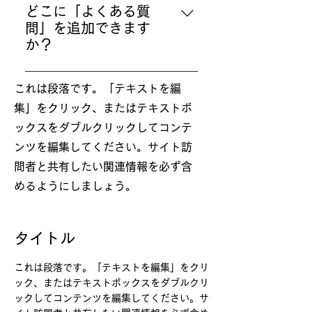
サイト訪問者があなたのビジネス
動画を通じて絵に興味を持ち始め
どこに「よくある質
に関する質問の答えをすばやく見
たあなた。同じ趣味を持った仲間
問」を追加できます
つけることができるため、サイト
たちと気軽に交流してみたいあな
か？
でのユーザー体験の向上に繋がり
た。柴崎から直接オンラインで絵
「よくある質問」はサイトや Wix
ます。
を教わってみたいあなた。柴崎の
これは段落です。「テキストを編
モバイルアプリのどのページにも
活動をいち早くキャッチして、サ
集」をクリック、またはテキストボ
追加することができます。
ポートしてみたいと思ってくださ
るあなた。「ShibARTS」ではそ
ックスをダブルクリックしてコンテ
んなあなたの想いを叶える様々な
ンツを編集してください。サイト訪
コンテンツをご用意しておりま
問者と共有したい関連情報を必ず含
す。アートが好き、描くことが大
めるようにしましょう。
好きな、世代や地域を越えた仲間
たちが「絵顔」で集う場所。
「ShibARTS」であなたとお会い
タイトル
できることを楽しみにしておりま
す。
これは段落です。「テキストを編集」をクリ
ック、またはテキストボックスをダブルクリ
ックしてコンテンツを編集してください。サ